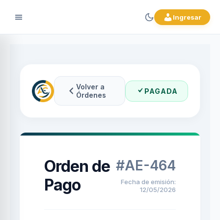
Ingresar
Volver a
PAGADA
Órdenes
Orden de
#AE-464
Pago
Fecha de emisión:
12/05/2026