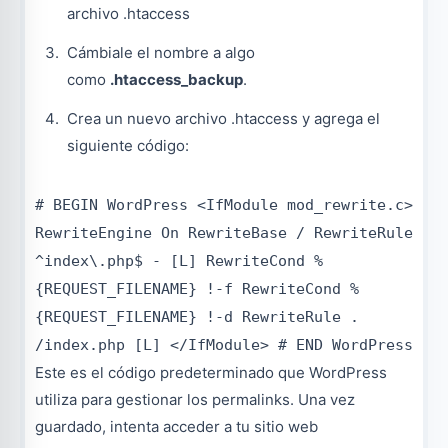
archivo .htaccess
Cámbiale el nombre a algo
como
.htaccess_backup
.
Crea un nuevo archivo .htaccess y agrega el
siguiente código:
# BEGIN WordPress <IfModule mod_rewrite.c>
RewriteEngine On RewriteBase / RewriteRule
^index\.php$ - [L] RewriteCond %
{REQUEST_FILENAME} !-f RewriteCond %
{REQUEST_FILENAME} !-d RewriteRule .
/index.php [L] </IfModule> # END WordPress
Este es el código predeterminado que WordPress
utiliza para gestionar los permalinks. Una vez
guardado, intenta acceder a tu sitio web